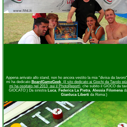
Appena arrivato allo stand, non ho ancora vestito la mia "divisa da lavoro
mi ha dedicato
BoardGameGeek
, (il sito dedicato ai Giochi da Tavolo p
mi ha ospitato nel 2013, qui il PhotoReport
), che subito il GIOCO da tav
GIOCATO:) Da sinistra
Luca
,
Federica La Pietra
,
Alessia Filomena
da
Gianluca Liberti
da Roma:)