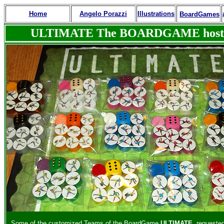
Home
Angelo Porazzi
Illustra
tions
BoardGames
ULTIMATE The BOARDGAME host of 
Some of the customized Teams of the BoardGame
ULTIMATE
, requeste