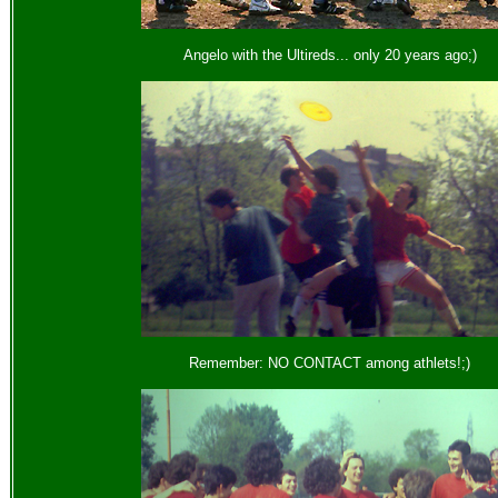
Angelo with the Ultireds... only 20 years ago;)
Remember: NO CONTACT among athlets!;)