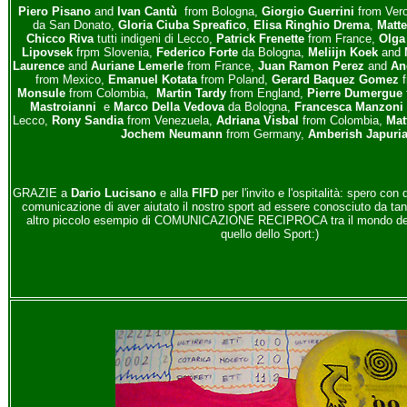
Piero Pisano
and
Ivan Cantù
from Bologna,
Giorgio Guerrini
from Ver
da San Donato,
Gloria Ciuba Spreafico
,
Elisa Ringhio Drema
,
Matte
Chicco Riva
tutti indigeni di Lecco,
Patrick Frenette
from France,
Olga
Lipovsek
frpm Slovenia,
Federico Forte
da Bologna,
Meliijn Koek
and
Laurence
and
Auriane
Lemerle
from France,
Juan Ramon Perez
and
An
from Mexico,
Emanuel Kotata
from Poland,
Gerard Baquez Gomez
f
Monsule
from Colombia,
Martin Tardy
from England,
Pierre Dumergue
Mastroianni
e
Marco Della Vedova
da Bologna,
Francesca Manzoni
Lecco,
Rony Sandia
from Venezuela,
Adriana Visbal
from Colombia,
Mat
Jochem Neumann
from Germany,
Amberish Japuri
GRAZIE a
Dario Lucisano
e alla
FIFD
per l'invito e l'ospitalità: spero con
comunicazione di aver aiutato il nostro sport ad essere conosciuto da ta
altro piccolo esempio di COMUNICAZIONE RECIPROCA tra il mondo dei
quello dello Sport:)