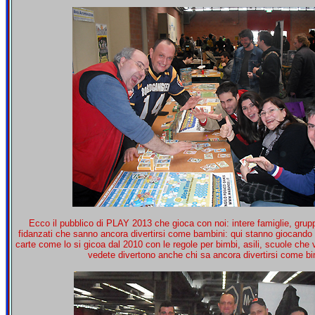
Ecco il pubblico di PLAY 2013 che gioca con noi: intere famiglie, grupp
fidanzati che sanno ancora divertirsi come bambini: qui stanno giocando
carte come lo si gicoa dal 2010 con le regole per bimbi, asili, scuole ch
vedete divertono anche chi sa ancora divertirsi come bi