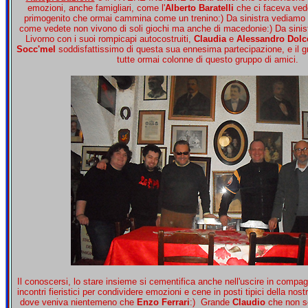
emozioni, anche famigliari, come l'
Alberto Baratelli
che ci faceva vede
primogenito che ormai cammina come un trenino:) Da sinistra vediamo t
come vedete non vivono di soli giochi ma anche di macedonie:) Da sinis
Livorno con i suoi rompicapi autocostruiti,
Claudia
e
Alessandro Dolce
Socc'mel
soddisfattissimo di questa sua ennesima partecipazione, e il 
tutte ormai colonne di questo gruppo di amici.
Il conoscersi, lo stare insieme si cementifica anche nell'uscire in compagn
incontri fieristici per condividere emozioni e cene in posti tipici della nos
dove veniva nientemeno che
Enzo Ferrari
:) Grande
Claudio
che non so