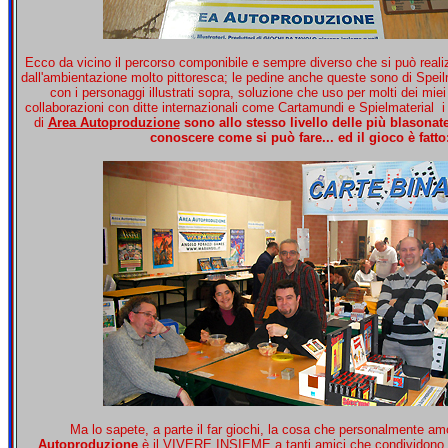
Ecco da vicino il percorso componibile e sempre diverso che si può real
dall'ambientazione molto pittoresca; le pedine anche queste sono di Speilm
con i personaggi illustrati sopra, soluzione che uso per molti dei miei
collaborazioni con ditte internazionali come Cartamundi e Spielmaterial i m
di
Area Autoproduzione
sono allo stesso livello delle più blasonate
conoscere come si può fare... ed il gioco è fatto:
Ma lo sapete, a parte il far giochi, la cosa che personalmente am
Autoproduzione
è il VIVERE INSIEME a tanti amici che condividono e