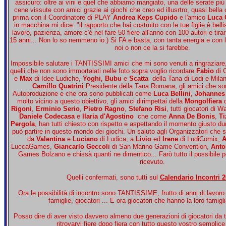
assicuro: oltre ai vini e quel che abbiamo mangiato, una delle serate più 
cene vissute con amici grazie ai giochi che creo ed illusrtro, quasi bella
prima con il Coordinatore di PLAY
Andrea Keps Cupido
e l'amico
Luca 
in macchina mi dice: "il rapporto che hai costruito con le tue figlie è bel
lavoro, pazienza, amore c'è nel fare 50 fiere all'anno con 100 autori e tirar 
15 anni... Non lo so nemmeno io:) Si FA e basta, con tanta energia e con l'
noi o non ce la si farebbe.
Impossibile salutare i TANTISSIMI amici che mi sono venuti a ringraziare,
quelli che non sono immortalati nelle foto sopra voglio ricordare
Fabio
di G
e
Max
di Idee Ludiche,
Yoghi, Bubu
e
Scatta
della Tana di Lodi e Mila
Camillo Quatrini
Presidente della Tana Romana, gli amici che sono
Autoproduzione e che ora sono pubblicati come
Luca Bellini
,
Johannes
molto vicino a questo obiettivo, gli amici dirimpettai della
Mongolfiera
d
Rigoni
,
Erminio Serio
,
Pietro Ragno
,
Stefano Risi
, tutti giocatori di 
Daniele Codecasa
e
Ilaria d'Agostino
che come
Anna De Bonis
,
Ti
Pergola
, han tutti chiesto con rispetto e aspettando il momento giusto du
può partire in questo mondo dei giochi. Un saluto agli Organizzatori che s
da
Valentina
e
Luciano
di Ludica, a
Livio
ed
Irene
di LudiComix,
A
LuccaGames,
Giancarlo Geccoli
di San Marino Game Convention,
Anto
Games Bolzano e chissà quanti ne dimentico... Farò tutto il possibile pe
ricevuto.
Quelli confermati, sono tutti sul
Calendario Incontri 
Ora le possibilità di incontro sono TANTISSIME, frutto di anni di lavor
famiglie, giocatori ... E ora giocatori che hanno la loro famigli
Posso dire di aver visto davvero almeno due generazioni di giocatori da 
ritrovarvi fiere dopo fiera con tutto questo vostro semplice 