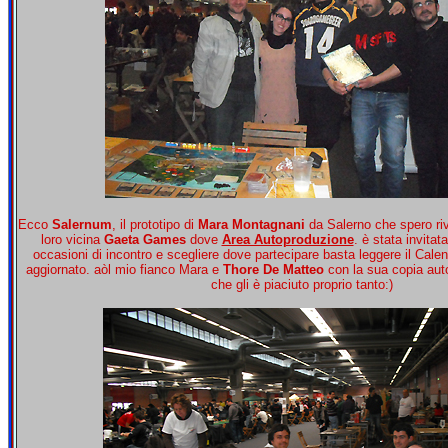
Ecco
Salernum
, il prototipo di
Mara Montagnani
da Salerno che spero ri
loro vicina
Gaeta Games
dove
Area Autoproduzione
. è stata invitat
occasioni di incontro e scegliere dove partecipare basta leggere il Cale
aggiornato. aòl mio fianco Mara e
Thore De Matteo
con la sua copia aut
che gli è piaciuto proprio tanto:)