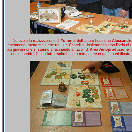
Notevole la realizzazione di
Yummel
dell'autore fiorentino
Alessandro
coetaneno: meno male che tra lui e Castellini, insieme teniamo l'orda di 
più giovani che si stanno affacciando ai tavoli di
Area Autoproduzione
:
autori iscritti:) Gioco fatto molto bene a mio parere di grafico ed illustrat