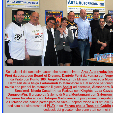
Solo alcuni dei tantissimi autori che hanno animato
Area Autoproduzion
Pieri
da Lucca con
Board of Dreams
,
Daniele Ferri
da Ferrara con
Vege
da Prato con
Punto 180
,
Angelo Porazzi
da Milano in mezzo a
Moni
Hermsen
della belga
Cartamundi
lo stampatore n.1 al mondo per quanto
tavolo che per noi ha stampato il gioco
Assist
ad esempio,
Alessandro D
Socc'mel
,
Nicola Castellini
da Padova con
Kinghts
,
Luca Cazza
DungeonPig
, Il gruppo da Salerno di
Mara Montagnani
con
Salernum
Giovanni Nicolazzo
con
Bologna Medioevale
. Il programma completo co
e Prototipo che hanno partecipato ad Area Autoproduzione a PLAY 2013 è 
dedicata sul sito stesso di
PLAY
e sul
Forum che la Tana dei Goblin
c
feedback dei giocatori che sono stati con noi:)