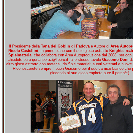
Il Presidente della
Tana dei Goblin di Padova
e Autore di
Area Autopr
Nicola Castellini
, in primo piano con il suio gioco astratto
Knights
, rea
Spielmaterial
che collabora con Area Autoproduzione dal 2008: per ogni
chiedete pure qui anporaz@libero.it allo stesso tavolo
Giacomo Doni
da
altro gioco astratto con materiali da Spielmaterial: autori veterani e nuov
Riconoscerete sempre il buon Giacomo per il suo camice bianco che po
giocando al suo gioco capirete pure il perchè:)