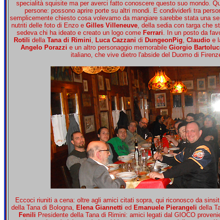
specialità squisite ma per averci fatto conoscere questo suo mondo. Qu
persone: possono aprire porte su altri mondi. E condividerli tra pers
semplicemente chiesto cosa volevamo da mangiare sarebbe stata una sem
nutriti delle foto di Enzo e
Gilles Villeneuve
, della sedia con targa che s
sedeva chi ha ideato e creato un logo come
Ferrari
. In un posto da fav
Rotili
della
Tana di Rimini
,
Luca Cazzani
di
DungeonPig
,
Claudio
e l
Angelo Porazzi
e un altro personaggio memorabile
Giorgio Bartoluc
italiano, che vive dietro l'abside del Duomo di Firenz
Eccoci riuniti a cena: oltre agli amici citati sopra, qui riconosco da sinsi
della Tana di Bologna,
Elena Giannetti
ed
Emanuele Pierangeli
della T
Fenili
Presidente della Tana di Rimini: amici legati dal GIOCO provenient