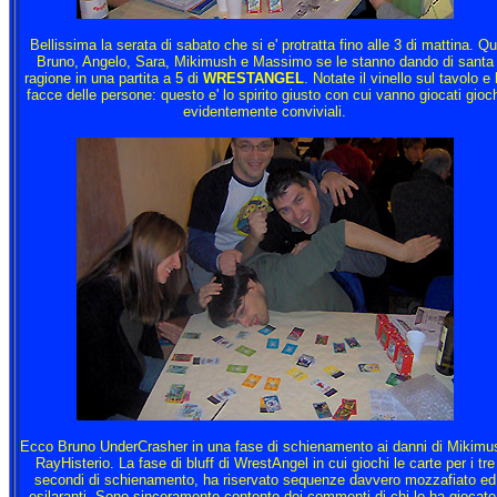
Bellissima la serata di sabato che si e' protratta fino alle 3 di mattina. Qu
Bruno, Angelo, Sara, Mikimush e Massimo se le stanno dando di santa
ragione in una partita a 5 di
WRESTANGEL
. Notate il vinello sul tavolo e 
facce delle persone: questo e' lo spirito giusto con cui vanno giocati gioch
evidentemente conviviali.
Ecco Bruno UnderCrasher in una fase di schienamento ai danni di Mikimu
RayHisterio. La fase di bluff di WrestAngel in cui giochi le carte per i tre
secondi di schienamento, ha riservato sequenze davvero mozzafiato ed
esilaranti. Sono sinceramente contento dei commenti di chi lo ha giocato