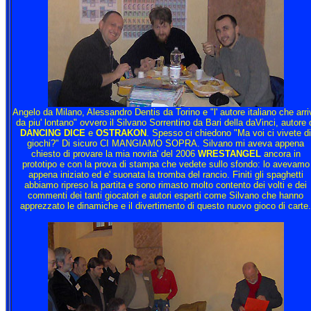
Angelo da Milano, Alessandro Dentis da Torino e "l' autore italiano che arri
da piu' lontano" ovvero il Silvano Sorrentino da Bari della daVinci, autore 
DANCING DICE
e
OSTRAKON
. Spesso ci chiedono "Ma voi ci vivete di
giochi?" Di sicuro CI MANGIAMO SOPRA. Silvano mi aveva appena
chiesto di provare la mia novita' del 2006
WRESTANGEL
ancora in
prototipo e con la prova di stampa che vedete sullo sfondo: lo avevamo
appena iniziato ed e' suonata la tromba del rancio. Finiti gli spaghetti
abbiamo ripreso la partita e sono rimasto molto contento dei volti e dei
commenti dei tanti giocatori e autori esperti come Silvano che hanno
apprezzato le dinamiche e il divertimento di questo nuovo gioco di carte.