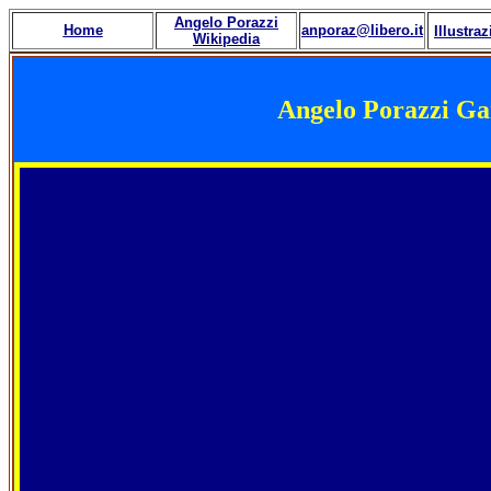
Angelo Porazzi
Home
anporaz@libero.it
Illustraz
Wikipedia
Angelo Porazzi Ga