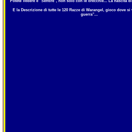
Potete Vedere e "Sentire", non solo con le orecchie... La nascita d
E la Descrizione di tutte le 120 Razze di Warangel, gioco dove si
guerra"...